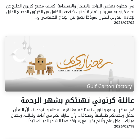
في خطوة تعكس التزامه بالابتكار والاستدامة، كشف مصنع كرتون الخليج عن
نخلة كرتونية مميزة بارتفاع 6 أمتار ، صُنعت بالكامل من الكرتون المضلع القابل
لإعادة التدوير، لتكون نموذجًا يجمع بين الإبداع الهندسي و...
02‏/07‏/2026
Gulf Carton factory
عائلة كرتوني تهنئكم بشهر الرحمة
في شهرِ الرحمةِ والنور… نستلهم معًا قيم العطاء والتجدد. نسألُ الله أن
يجعل رمضانكم طمأنينةً وسلامًا… وأن يبارك لكم في أيامه ولياليه. رمضان
مبارك… وكل عام وأنتم بخير. مع إشراقة هذا الشهر المبارك، تبدأ ...
18‏/02‏/2026