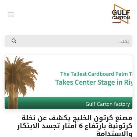
Gulf Carton factory
مصنع كرتون الخليج يكشف عن نخلة
كرتونية بارتفاع 6 أمتار تجسد الابتكار
والاستدامة